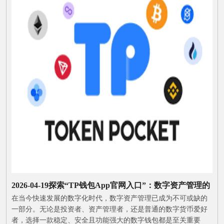
钱包安卓版”通过采用最先进的加密技术，确保你的私钥和交易数
据得到最严密的保护。无论是公钥还是私钥，都能够在你的设备
上安全存储，避免
2026-04-19
探索“TP钱包App官网入口”：数字资产管理的
在当今快速发展的数字化时代，数字资产管理已成为不可或缺的
革新之选
一部分。无论是投资者、资产管理者，还是普通的数字货币爱好
者，选择一款稳定、安全且功能强大的数字钱包都是至关重要