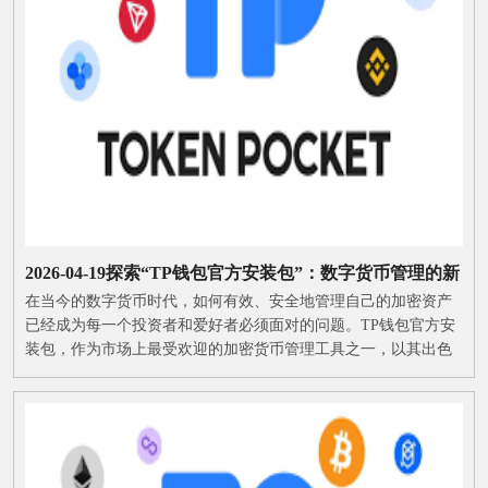
2026-04-19
探索“TP钱包官方安装包”：数字货币管理的新
在当今的数字货币时代，如何有效、安全地管理自己的加密资产
标杆
已经成为每一个投资者和爱好者必须面对的问题。TP钱包官方安
装包，作为市场上最受欢迎的加密货币管理工具之一，以其出色
的功能和无与伦比的安全性，为用户提供了一个稳固的数字资产
管理平台。 什么是TP钱包？ TP钱包（TrustWallet）是由
TrustWallet团队开发的一款去中心化加密货币钱包，支持多种加密
货币和代币，并提供丰富的功能，如浏览区块链信息、购买和交
易加密货币、参与去中心化应用（DApps）等。其主要目标是为