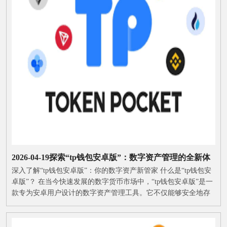
用户提供一个安全、
2026-04-19
探索“tp钱包安卓版”：数字资产管理的全新体
深入了解“tp钱包安卓版”：你的数字资产新管家 什么是“tp钱包安
验
卓版”？ 在当今快速发展的数字货币市场中，“tp钱包安卓版”是一
款专为安卓用户设计的数字资产管理工具。它不仅能够安全地存
储你的加密货币，还能提供一系列便捷的管理功能，帮助你在数
字货币世界中游刃有余。 为什么选择“tp钱包安卓版”？ 高度安全
性 在数字货币交易中，安全性是最为重要的考量因素之一。而“tp